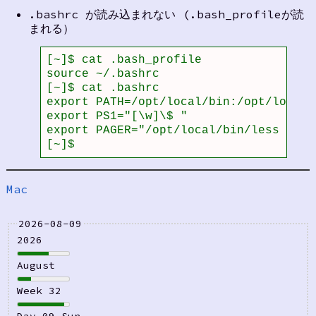
.bashrc が読み込まれない (.bash_profileが読
まれる）
[~]$ cat .bash_profile 

source ~/.bashrc

[~]$ cat .bashrc 

export PATH=/opt/local/bin:/opt/local/
export PS1="[\w]\$ "

export PAGER="/opt/local/bin/less -R"

[~]$ 
Mac
2026-08-09
2026
August
Week 32