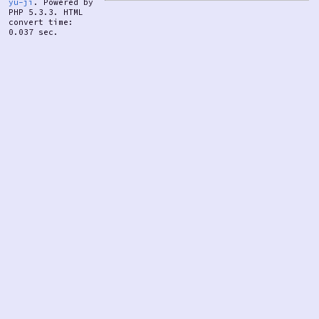
yu-ji
. Powered by
PHP 5.3.3. HTML
convert time:
0.037 sec.