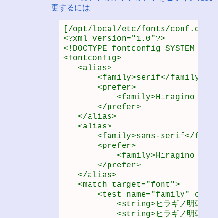
更するには
[/opt/local/etc/fonts/conf.d/63-
<?xml version="1.0"?>

<!DOCTYPE fontconfig SYSTEM "fon
<fontconfig>

   <alias>

       <family>serif</family>

       <prefer>

           <family>Hiragino Minc
       </prefer>

   </alias>

   <alias>

       <family>sans-serif</famil
       <prefer>

           <family>Hiragino Kaku
       </prefer>

   </alias>

   <match target="font">

       <test name="family" compa
           <string>ヒラギノ明朝 Pro
           <string>ヒラギノ明朝 Pro