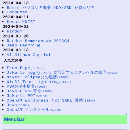
2024-04-18
Basic パソコンの廃棄 HDD/SSD ゼロクリア
Computer
2024-04-11
Keras MNIST
2024-04-08
Random
2024-03-20
Random Memorandum 2023Q4
Deep Learning
2024-03-18
AI Github Copilot
人気の10件
FrontPage
(1385190)
Jakarta log4j.xml に設定するログレベルの整理
(94003)
Maven Eclipseとの連携
(88008)
Win32 Trac Lightning
(81332)
VBAの基本構文
(70006)
JavaSE RSA暗号
(62085)
Jakarta POI
(59973)
OpenAM Wordpress との SAML 連携
(56649)
Java
(55163)
OpenAM インストール
(52390)
↑
MenuBar