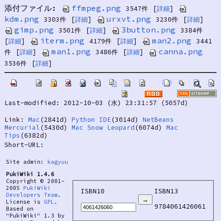
添付ファイル:
ffmpeg.png
3547件
[
詳細
]
kdm.png
urxvt.png
3303件
[
詳細
]
3230件
[
詳細
]
gimp.png
3button.png
3501件
[
詳細
]
3384件
iterm.png
man2.png
[
詳細
]
4179件
[
詳細
]
3441
man1.png
canna.png
件
[
詳細
]
3486件
[
詳細
]
3536件
[
詳細
]
Last-modified: 2012-10-03 (水) 23:31:57 (5057d)
Link:
Mac
(2841d)
Python IDE
(3014d)
NetBeans
Mercurial
(5430d)
Mac Snow Leopard
(6074d)
Mac
Tips
(6382d)
Short-URL:
Site admin:
kagyuu
PukiWiki 1.4.6
Copyright © 2001-
2005
PukiWiki
ISBN10
ISBN13
Developers Team
.
License is
GPL
.
9784061426061
Based on
"PukiWiki" 1.3 by