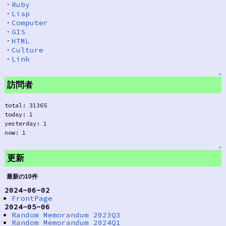
・
Ruby
・
Lisp
・
Computer
・
GIS
・
HTML
・
Culture
・
Link
↑
訪問者
total: 31365
today: 1
yesterday: 1
now: 1
↑
更新
最新の10件
2024-06-02
FrontPage
2024-05-06
Random Memorandum 2023Q3
Random Memorandum 2024Q1