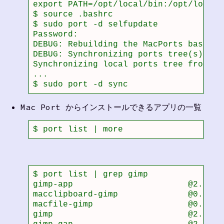
export PATH=/opt/local/bin:/opt/local/s
$ source .bashrc 

$ sudo port -d selfupdate

Password:

DEBUG: Rebuilding the MacPorts base sy
DEBUG: Synchronizing ports tree(s)

Synchronizing local ports tree from rs
...

$ sudo port -d sync
Mac Port からインストールできるアプリの一覧
$ port list | more
$ port list | grep gimp

gimp-app                       @2.6.0 
macclipboard-gimp              @0.7   
macfile-gimp                   @0.1   
gimp                           @2.6.3 