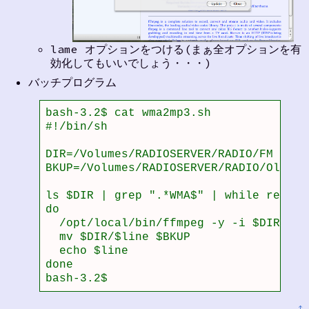
lame オプションをつける(まぁ全オプションを有
効化してもいいでしょう・・・)
バッチプログラム
bash-3.2$ cat wma2mp3.sh 

#!/bin/sh

DIR=/Volumes/RADIOSERVER/RADIO/FM

BKUP=/Volumes/RADIOSERVER/RADIO/Old

ls $DIR | grep ".*WMA$" | while read li
do

  /opt/local/bin/ffmpeg -y -i $DIR/$li
  mv $DIR/$line $BKUP

  echo $line

done

bash-3.2$ 
↑