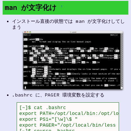
man が文字化け
†
インストール直後の状態では man が文字化けしてし
まう
.bashrc に、PAGER 環境変数を設定する
[~]$ cat .bashrc 

export PATH=/opt/local/bin:/opt/local/
export PS1="[\w]\$ "

export PAGER="/opt/local/bin/less -R"
