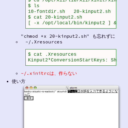
$ cd /opt/X11/lib/X11/xinit/xinitrc
$ ls

10-fontdir.sh   20-kinput2.sh   99-
$ cat 20-kinput2.sh 

[ -x /opt/local/bin/kinput2 ] && /o
"chmod +x 20-kinput2.sh" も忘れずに
~/.Xresources
$ cat .Xresources 

Kinput2*ConversionStartKeys: Shift<
~/.xinitrcは、作らない
使い方