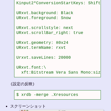
Kinput2*ConversionStartKeys: Shift<Key>
URxvt.background: Black

URxvt.foreground: Snow

URxvt.scrollstyle: next

URxvt.scrollBar_right: true

URxvt.geometry: 80x24

URxvt.termName: rxvt

Urxvt.saveLines: 20000

URxvt.font:\

  xft:Bitstream Vera Sans Mono:size=12
(設定の反映)
$ xrdb -merge .Xresources 
スクリーンショット