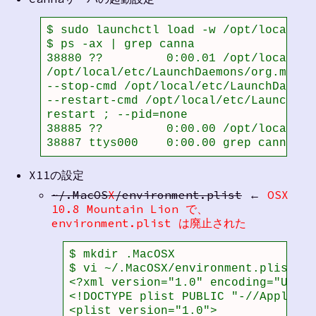
$ sudo launchctl load -w /opt/local/et
$ ps -ax | grep canna

38880 ??         0:00.01 /opt/local/bi
/opt/local/etc/LaunchDaemons/org.macpo
--stop-cmd /opt/local/etc/LaunchDaemon
--restart-cmd /opt/local/etc/LaunchDae
restart ; --pid=none

38885 ??         0:00.00 /opt/local/sb
38887 ttys000    0:00.00 grep canna
X11の設定
~/.MacOS
X
/environment.plist
←
OSX
10.8 Mountain Lion で、
environment.plist は廃止された
$ mkdir .MacOSX

$ vi ~/.MacOSX/environment.plist

<?xml version="1.0" encoding="UTF-8
<!DOCTYPE plist PUBLIC "-//Apple Co
<plist version="1.0">
