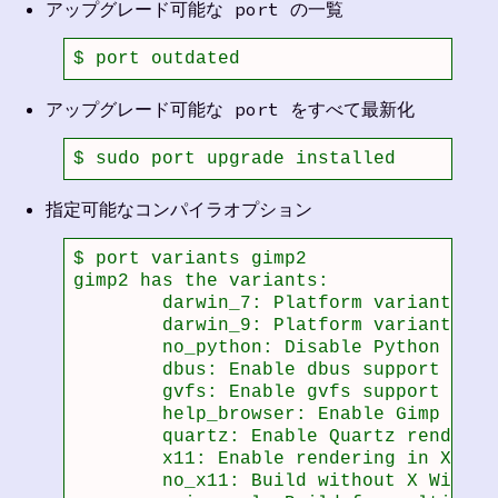
アップグレード可能な port の一覧
$ port outdated
アップグレード可能な port をすべて最新化
$ sudo port upgrade installed
指定可能なコンパイラオプション
$ port variants gimp2

gimp2 has the variants:

	darwin_7: Platform variant, do not select manually

	darwin_9: Platform variant, do not select manually

	no_python: Disable Python scripts and filters

	dbus: Enable dbus support

	gvfs: Enable gvfs support

	help_browser: Enable Gimp help browser

	quartz: Enable Quartz rendering

	x11: Enable rendering in X11 (default)

	no_x11: Build without X Windows support
