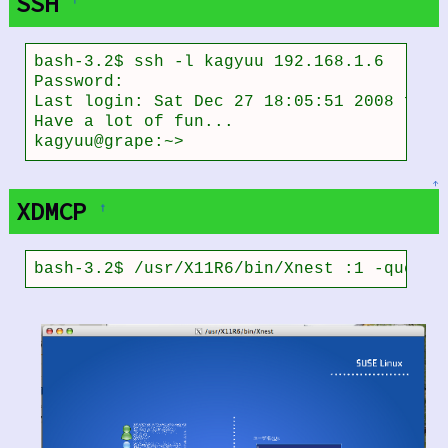
SSH
bash-3.2$ ssh -l kagyuu 192.168.1.6

Password: 

Last login: Sat Dec 27 18:05:51 2008 from 
Have a lot of fun...

kagyuu@grape:~> 
↑
XDMCP
†
bash-3.2$ /usr/X11R6/bin/Xnest :1 -query 