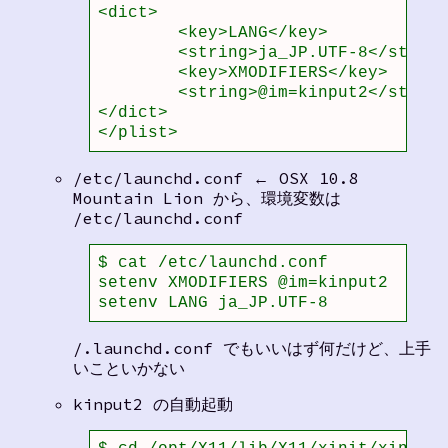
<dict>

	<key>LANG</key>

	<string>ja_JP.UTF-8</string>

	<key>XMODIFIERS</key>

	<string>@im=kinput2</string>

</dict>

</plist>
/etc/launchd.conf ← OSX 10.8
Mountain Lion から、環境変数は
/etc/launchd.conf
$ cat /etc/launchd.conf 

setenv XMODIFIERS @im=kinput2

setenv LANG ja_JP.UTF-8
/.launchd.conf でもいいはず何だけど、上手
いこといかない
kinput2 の自動起動